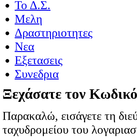
Το Δ.Σ.
Μελη
Δραστηριοτητες
Νεα
Eξετασεις
Συνεδρια
Ξεχάσατε τον Κωδικό
Παρακαλώ, εισάγετε τη διε
ταχυδρομείου του λογαριασ