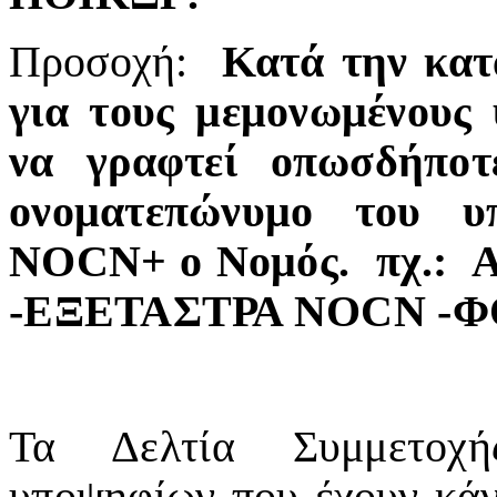
Προσοχή:
Κα
τά
την
κ
α
τ
για τους μεμονωμένους
να γραφτεί οπωσδήποτ
ονοματεπώνυμο του υ
NOCN
+ ο Νομός.
πχ.:
-ΕΞΕΤΑΣΤΡΑ
NOCN
-Φ
Τα Δελτία Συμμετοχ
υποψηφίων που έχουν κάν