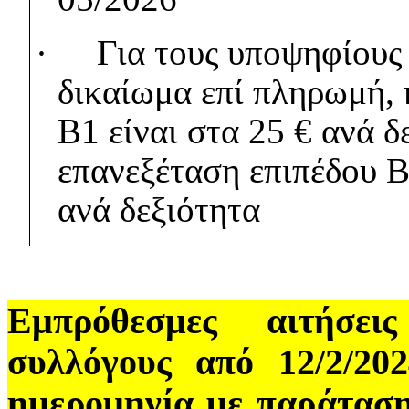
·
Για τους υποψηφίου
δικαίωμα επί πληρωμή, 
Β1 είναι στα 25 € ανά δ
επανεξέταση επιπέδου B
ανά δεξιότητα
Εμπρόθεσμες α
ι
τ
ή
σεις
σ
υ
λ
λ
ό
γ
ο
υς
από 12/2/20
ημερομηνία με παράταση