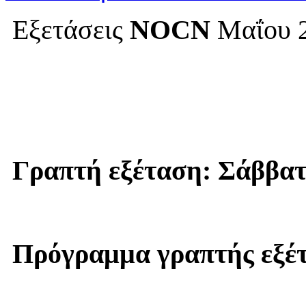
Εξετάσεις
NOCN
Μαΐου 
Γραπτή εξέταση: Σάββατ
Πρ
ό
γρ
α
μ
μ
α
γρ
α
π
τ
ής
ε
ξ
έ