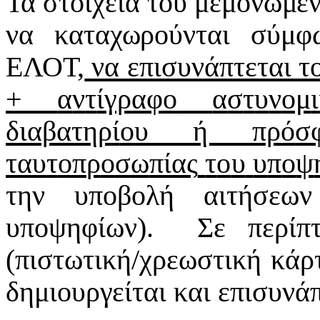
Τα στοιχεία του μεμονωμέ
να καταχωρούνται σύμφ
ΕΛΟΤ
,
να επισυνάπτεται τ
+
α
ν
τ
ί
γραφο
α
σ
τ
υ
ν
ομ
ι
δ
ι
αβατηρ
ί
ο
υ ή πρ
ό
σ
τ
α
υ
τ
ο
π
ρ
ο
σ
ω
πίας
τ
ο
υ
υ
π
ο
ψ
τ
η
ν
υ
π
ο
β
ο
λ
ή
α
ι
τ
ή
σεω
υ
π
ο
ψ
η
φίω
ν
).
Σε περίπ
(πιστωτική/χρεωστική κάρ
δημιουργείται και επισυνά