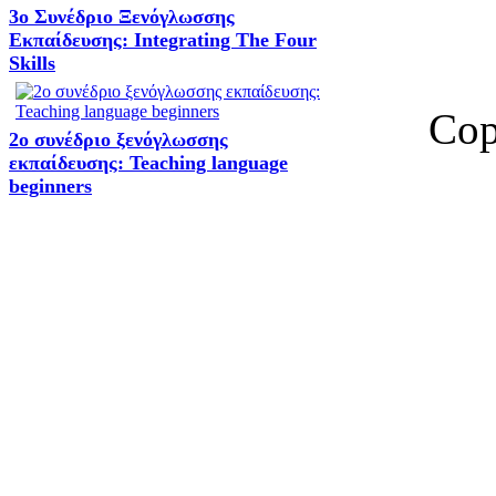
3ο Συνέδριο Ξενόγλωσσης
Εκπαίδευσης: Integrating The Four
Skills
Cop
2o συνέδριο ξενόγλωσσης
εκπαίδευσης: Teaching language
beginners