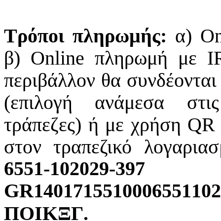
Τρόποι πληρωμής:
α) On
β) Online πληρωμή με I
περιβάλλον θα συνδέονται 
(επιλογή ανάμεσα στι
τράπεζες) ή με χρήση Q
στον τραπεζικό λογαρι
6
5
5
1
-
1
0
2
0
29
-
3
9
7
G
R
1
4
0
1
7
1
5
5
1
0
0
0
6
5
5
1
1
0
2
ΠΟΙ
Κ
Ξ
Γ
.