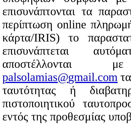
επισυνάπτονται τα παρασ
περίπτωση
online
πληρωμή
κάρτα/
IRIS
) το παραστατ
επισυνάπτεται αυτό
αποστέλλοντα
palsolamias
@
gmail
.
com
τ
τ
α
υ
τ
ότ
η
τ
ας ή δ
ι
αβατη
π
ισ
τ
ο
π
ο
ι
η
τ
ι
κ
ο
ύ
τ
α
υ
τ
ο
π
ρ
ο
εντός της προθεσμίας υπο