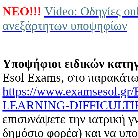
ΝΕΟ!!!
Video: Οδηγίες on
ανεξάρτητων υποψηφίων
Υπ
ο
ψήφ
ιο
ι ει
δι
κών
κ
α
τη
Esol
Exams
, στο παρακάτ
https://www.examsesol.
LEARNING-DIFFICULTIE
επισυνάψετε την ιατρική 
δημόσιο φορέα) και να υπο