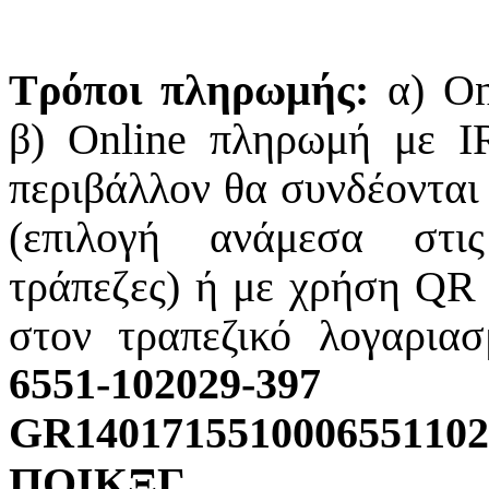
Τρόποι πληρωμής:
α) On
β) Online πληρωμή με I
περιβάλλον θα συνδέονται 
(επιλογή ανάμεσα στι
τράπεζες) ή με χρήση Q
στον τραπεζικό λογαρι
6
5
5
1
-
1
0
2
0
29
-
3
9
7
G
R
1
4
0
1
7
1
5
5
1
0
0
0
6
5
5
1
1
0
2
ΠΟΙ
Κ
Ξ
Γ
.