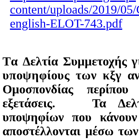
content/uploads/2019/05/
english-ELOT-743.pdf
Τ
α
Δ
ε
λτ
ί
α
Σ
υ
μ
μ
ε
τ
ο
χ
ής
γ
υποψηφίους των κξγ
α
Ομ
ο
σ
πον
δ
ία
ς
π
ε
ρί
πο
υ
ε
ξ
ετ
ά
σε
ι
ς.
Τα Δελ
υποψηφίων που κάνου
αποστέλλονται μέσω των