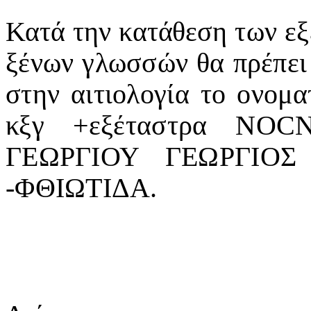
Κα
τά
την
κ
α
τ
ά
θ
ε
ση
των εξ
ξένων γλωσσών θα πρέπει
στην αιτιολογία το ονομα
κξγ +εξέταστρα
NOC
ΓΕΩΡΓΙΟΥ ΓΕΩΡΓΙΟ
-ΦΘΙΩΤΙΔΑ.