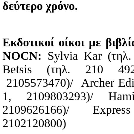
δεύτερο χρόνο.
Εκδ
ο
τ
ι
κ
ο
ί
οί
κ
ο
ι
με
β
ι
βλί
N
OC
N
:
Sy
l
v
ia
Kar
(
τ
η
λ
.
Be
t
sis
(
τ
η
λ
.
2
1
0
4
9
2
1
0
5
5
7
3
4
7
0
)
/
A
r
cher Ed
1
,
2
1
0
9
8
0
3
2
9
3
)/
H
a
m
2
1
0
9
6
2
6
1
6
6
)/
Exp
r
e
s
21
0
2
1
2
0
8
00
)