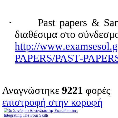
·
Past
papers
&
Sa
διαθέσιμα στο σύνδεσμ
http
://
www
.
examsesol
.
g
PAPERS
/
PAST
-
PAPER
Αναγνώστηκε
9221
φορές
επιστροφή στην κορυφή