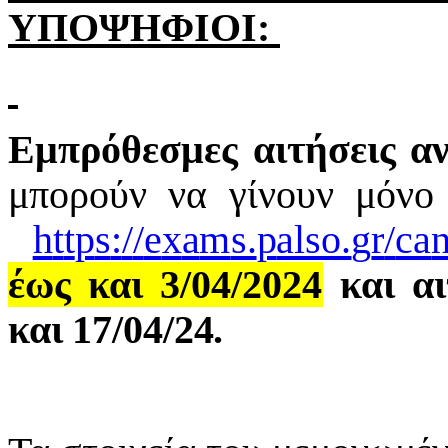
ΥΠΟΨΗΦΙΟΙ:
Εμπρόθεσμες αιτήσεις α
μπορούν να γίνουν μόνο
h
t
t
p
s
:
/
/
e
x
a
m
s.
p
also.
g
r
/
ca
έως και 3/04/2024
και α
και 17/04/24.