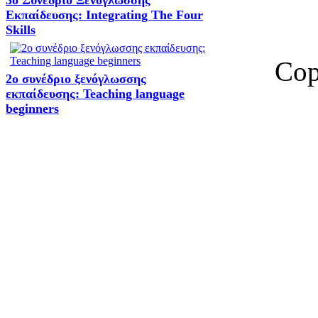
Εκπαίδευσης: Integrating The Four
Skills
Cop
2o συνέδριο ξενόγλωσσης
εκπαίδευσης: Teaching language
beginners