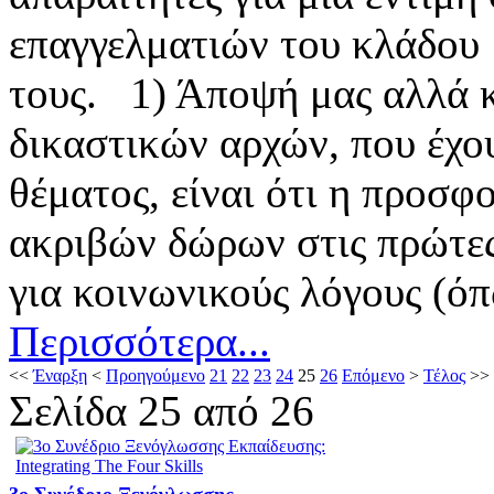
επαγγελματιών του κλάδου 
τους. 1) Άποψή μας αλλά 
δικαστικών αρχών, που έχο
θέματος, είναι ότι η προσ
ακριβών δώρων στις πρώτες 
για κοινωνικούς λόγους (ό
Περισσότερα...
<<
Έναρξη
<
Προηγούμενο
21
22
23
24
25
26
Επόμενο
>
Τέλος
>>
Σελίδα 25 από 26
3ο Συνέδριο Ξενόγλωσσης