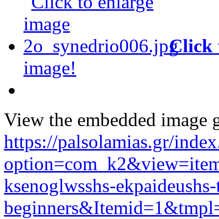
Click
image!
View the embedded image ga
https://palsolamias.gr/inde
option=com_k2&view=item
ksenoglwsshs-ekpaideushs-
beginners&Itemid=1&tmpl